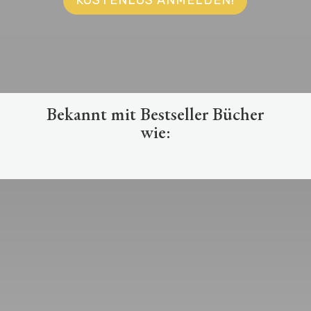
KOSTENLOS ANMELDEN!
Bekannt mit Bestseller Bücher
wie:
Das Training startet am 19. Februar
2026. Noch:
:
:
:
Tag(e)
Stunde(n
Minute(n)
Sekunde
)
(n)