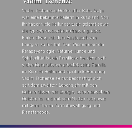
Vadim Tschenze
Vadim Tschenzes Großmutter Baba Walja
war eine bekannte Heilerin in Russland. Von
ihr hat er viele Heilungsrituale gelernt sowie
die typisch russische Auffassung, dass
Heilen etwas mit dem Austausch von
Energien zu tun hat. Sein Wissen über die
Parapsychologie, Naturheilkunde und
Spiritualität ist ein Familienerbe, denn seit
vielen Generationen arbeitet seine Familie
im Bereich Heilen und spirituelle Beratung.
Vadim Tschenze selbst beschäftigt sich
seit dem zwölften Lebensjahr mit den
Geheimnissen der Energie, schamanischem
Geistheilen und mit dem Medizinrad sowie
mit dem Thema Karmabewältigung und
Planetencode.