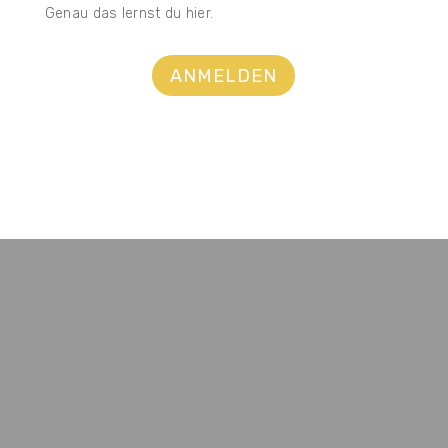
Genau das lernst du hier.
ANMELDEN
„Alles ist Energie, und dazu ist
nicht mehr zu sagen. Wenn du
dich einschwingst in
die Frequenz der Wirklichkeit,
die du anstrebst, dann kannst du
nicht verhindern, dass sich diese