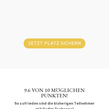
Am 19. Februar geht es los mit der ersten Lektion! Ab
dann wirst du in die Geheimnisse der Energie
eingeweiht und lernst, diese zu deuten und zu
lenken!
JETZT PLATZ SICHERN
9.6 VON 10 MÖGLICHEN
PUNKTEN!
So zufrieden sind die bisherigen Teilnehmer